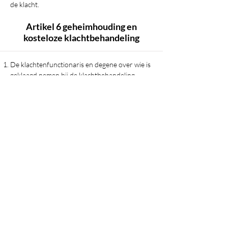
de klacht.
Artikel 6 geheimhouding en
kosteloze klachtbehandeling
De klachtenfunctionaris en degene over wie is
geklaagd nemen bij de klachtbehandeling
geheimhouding in acht.
De klager is geen vergoeding verschuldigd
voor de kosten van de behandeling van de
klacht.
Artikel 7 verantwoordelijkheden
De klachtenfunctionaris is verantwoordelijk
voor de tijdige afhandeling van de klacht.
Degene over wie is geklaagd houdt de
klachtenfunctionaris op de hoogte over
eventueel contact en een mogelijke oplossing.
De klachtenfunctionaris houdt de klager op de